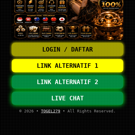
LOGIN / DAFTAR
LINK ALTERNATIF 1
LINK ALTERNATIF 2
LIVE CHAT
© 2026 •
TOGEL279
• All Rights Reserved.